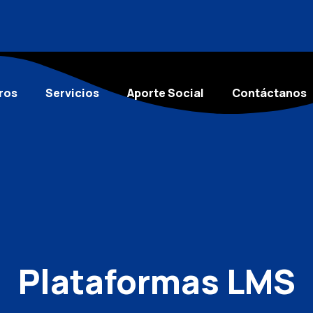
ros
Servicios
Aporte Social
Contáctanos
robustas que se adaptan a las necesidades de conectividad y recursos del país. Te proporcionamo
egocio crece. Gestiona la formación de cientos o miles de colaboradores con herramientas intuit
etamente adaptado a la identidad de tu marca. Personalizamos el diseño y las funcionalidades pa
rramienta más popular del mundo. Con nosotros, obtienes un entorno de aprendizaje potente, fle
. Te asesoramos en la configuración, desarrollo de contenidos y uso de herramientas para que t
elente experiencia de usuario, independientemente de la conexión. Ofrecemos una solución acces
 tecnología, podrás impartir cursos, realizar evaluaciones y fomentar la colaboración de tus co
cimiento
spiran el conocimiento. Desde aulas virtuales interactivas hasta foros de discusión y evaluaci
nología, sino también un servicio de acompañamiento. Nos aseguramos de que cada proyecto de for
dministra usuarios, matricula a tus colaboradores en cursos y genera reportes de progreso con u
Plataformas LMS