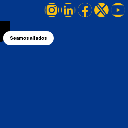
Seamos aliados
s un entorno de aprendizaje virtual confiable y seguro para tu equipo.
ivas, reportes detallados y soporte técnico especializado, todo en un solo lugar.
ra que tu aula virtual sea un reflejo de los valores de tu organización.
xible y de código abierto, con la ventaja de un soporte local y cercano.
us programas de aprendizaje online sean dinámicos y efectivos.
ible y eficiente que facilita la continuidad de la formación en tu empresa.
laboradores desde cualquier lugar, impulsando su desarrollo profesional.
ones automatizadas, facilitamos una experiencia de aprendizaje completa y atractiva.
mación sea un éxito, con el soporte y la experiencia de un equipo local.
nos pocos clics, optimizando el tiempo y los recursos de tu departamento de RR.HH.