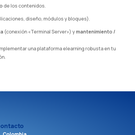
to
de los contenidos.
licaciones, diseño, módulos y bloques).
ta
(conexión «Terminal Server») y
mantenimiento /
mplementar una plataforma elearning robusta en tu
ón.
ontacto
Colombia