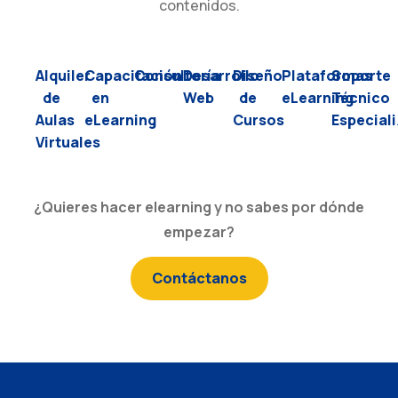
contenidos.
Alquiler
Capacitación
Consultoría
Desarrollo
Diseño
Plataformas
Soporte
de
en
Web
de
eLearning
Técnico
Aulas
eLearning
Cursos
Especial
Virtuales
¿Quieres hacer elearning y no sabes por dónde
empezar?
Contáctanos